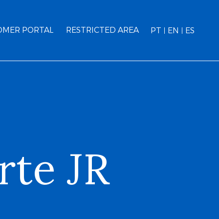
OMER PORTAL
RESTRICTED AREA
PT
EN
ES
rte JR