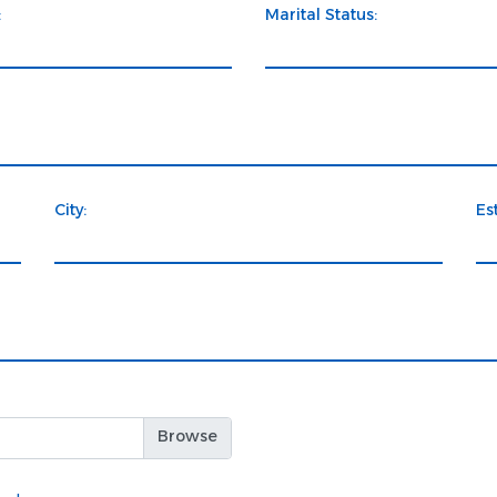
:
Marital Status:
City:
Es