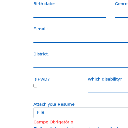
Birth date:
Genre
E-mail:
District:
Is PwD?
Which disability?
Attach your Resume
File
Campo Obrigatório