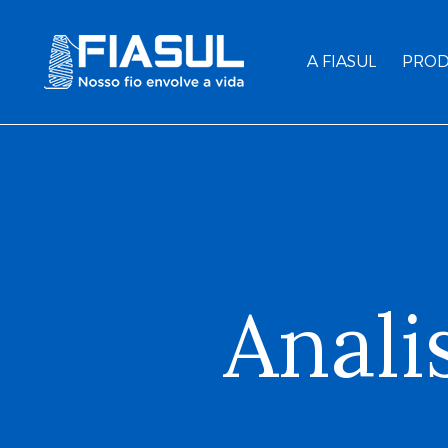
A FIASUL
PROD
Anali